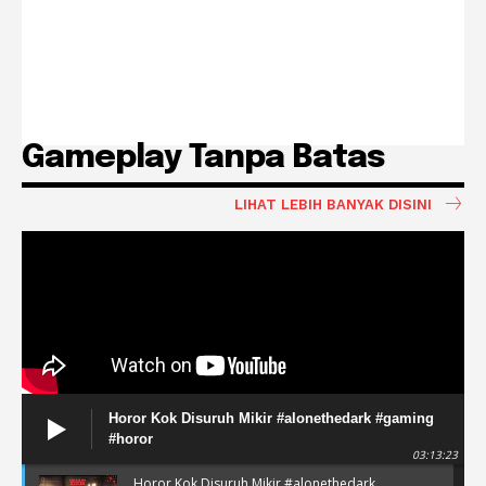
Gameplay Tanpa Batas
LIHAT LEBIH BANYAK DISINI
Horor Kok Disuruh Mikir #alonethedark #gaming
#horor
03:13:23
Horor Kok Disuruh Mikir #alonethedark