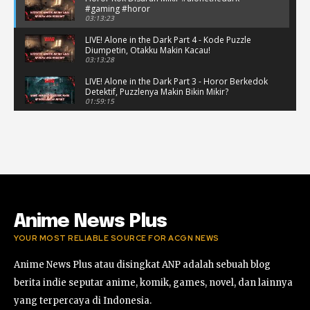
#gaming #horor
03:13:23
LIVE! Alone in the Dark Part 4 - Kode Puzzle
Diumpetin, Otakku Makin Kacau!
03:13:28
LIVE! Alone in the Dark Part 3 - Horor Berkedok
Detektif, Puzzlenya Makin Bikin Mikir?
01:59:15
Puzzle Horor Bikin Mikir! #alonethedark
#horor #shorts
01:59:09
Review Project Wingman, Indie Rasa Mahal
#ProjectWingman
00:52
Anime News Plus
YOUR MOST RELIABLE SOURCE FOR ACGN NEWS
Anime News Plus atau disingkat ANP adalah sebuah blog
berita indie seputar anime, komik, games, novel, dan lainnya
yang terpercaya di Indonesia.