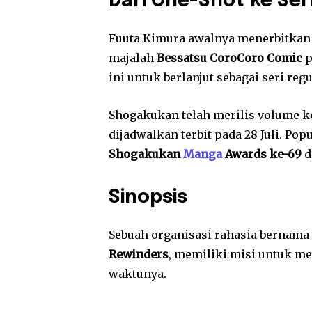
Dari One-Shot ke Ser
Fuuta Kimura awalnya menerbitka
majalah
Bessatsu CoroCoro Comic
p
ini untuk berlanjut sebagai seri reg
Shogakukan telah merilis volume k
dijadwalkan terbit pada 28 Juli. Po
Shogakukan
Manga
Awards ke-69
d
Sinopsis
Sebuah organisasi rahasia bernama
Rewinders
, memiliki misi untuk m
waktunya.