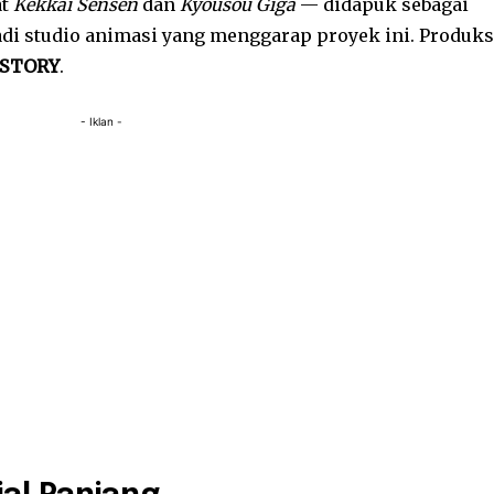
at
Kekkai Sensen
dan
Kyousou Giga
— didapuk sebagai
di studio animasi yang menggarap proyek ini. Produks
STORY
.
- Iklan -