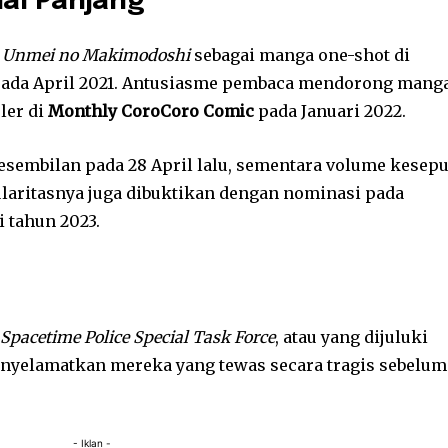
ial Panjang
n
Unmei no Makimodoshi
sebagai manga one-shot di
ada April 2021. Antusiasme pembaca mendorong mang
uler di
Monthly CoroCoro Comic
pada Januari 2022.
esembilan pada 28 April lalu, sementara volume kesep
pularitasnya juga dibuktikan dengan nominasi pada
i tahun 2023.
Spacetime Police Special Task Force
, atau yang dijuluki
enyelamatkan mereka yang tewas secara tragis sebelum
- Iklan -