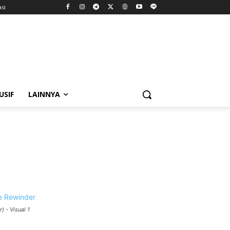
asi
USIF
LAINNYA
 - Visual 1