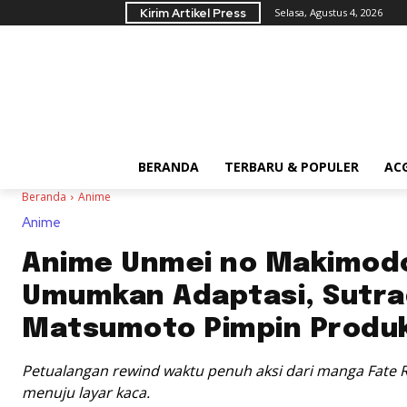
Kirim Artikel Press
Selasa, Agustus 4, 2026
BERANDA
TERBARU & POPULER
AC
Beranda
Anime
Anime
Anime Unmei no Makimod
Umumkan Adaptasi, Sutra
Matsumoto Pimpin Produk
Petualangan rewind waktu penuh aksi dari manga Fate R
menuju layar kaca.