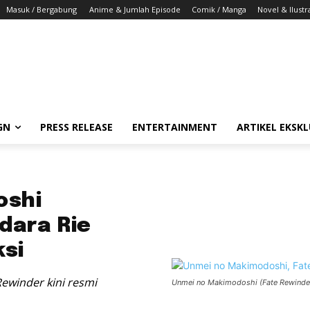
Masuk / Bergabung
Anime & Jumlah Episode
Comik / Manga
Novel & Ilustr
GN
PRESS RELEASE
ENTERTAINMENT
ARTIKEL EKSKL
oshi
dara Rie
si
ewinder kini resmi
Unmei no Makimodoshi (Fate Rewinder)