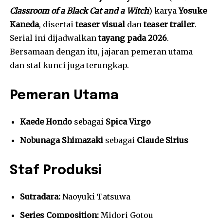
Classroom of a Black Cat and a Witch
) karya
Yosuke
Kaneda
, disertai
teaser visual
dan
teaser trailer
.
Serial ini dijadwalkan
tayang pada 2026
.
Bersamaan dengan itu, jajaran pemeran utama
dan staf kunci juga terungkap.
Pemeran Utama
Kaede Hondo
sebagai
Spica Virgo
Nobunaga Shimazaki
sebagai
Claude Sirius
Staf Produksi
Sutradara:
Naoyuki Tatsuwa
Series Composition:
Midori Gotou