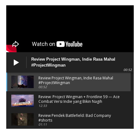
Review Project Wingman, Indie Rasa Mahal
#ProjectWingman
00:52
Review Project Wingman, Indie Rasa Mahal
#ProjectWingman
00:52
Review: Project Wingman + Frontline 59 — Ace
Combat Versi Indie yang Bikin Nagih
12:33
Review Pendek Battlefield: Bad Company
#shorts
01:11
Battlefield: Bad Company Gameplay
Campaign Full Story (No Commentary)