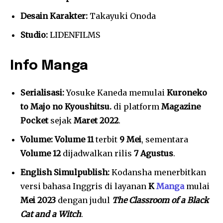
Desain Karakter:
Takayuki Onoda
Studio:
LIDENFILMS
Info Manga
Serialisasi:
Yosuke Kaneda memulai
Kuroneko
to Majo no Kyoushitsu.
di platform
Magazine
Pocket
sejak
Maret 2022
.
Volume:
Volume 11
terbit
9 Mei
, sementara
Volume 12
dijadwalkan rilis
7 Agustus
.
English Simulpublish:
Kodansha menerbitkan
versi bahasa Inggris di layanan
K
Manga
mulai
Mei 2023
dengan judul
The Classroom of a Black
Cat and a Witch
.