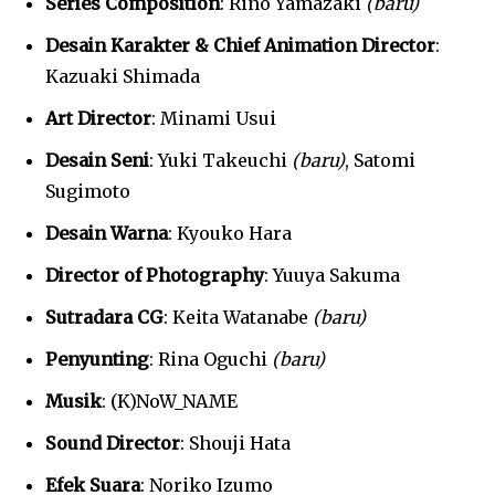
Series Composition
: Rino Yamazaki
(baru)
Desain Karakter & Chief Animation Director
:
Kazuaki Shimada
Art Director
: Minami Usui
Desain Seni
: Yuki Takeuchi
(baru)
, Satomi
Sugimoto
Desain Warna
: Kyouko Hara
Director of Photography
: Yuuya Sakuma
Sutradara CG
: Keita Watanabe
(baru)
Penyunting
: Rina Oguchi
(baru)
Musik
: (K)NoW_NAME
Sound Director
: Shouji Hata
Efek Suara
: Noriko Izumo