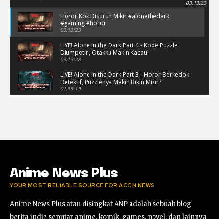
03:13:23
Horor Kok Disuruh Mikir #alonethedark
#gaming #horor
03:13:23
LIVE! Alone in the Dark Part 4 - Kode Puzzle
Diumpetin, Otakku Makin Kacau!
03:13:28
LIVE! Alone in the Dark Part 3 - Horor Berkedok
Detektif, Puzzlenya Makin Bikin Mikir?
01:59:15
Puzzle Horor Bikin Mikir! #alonethedark
#horor #shorts
01:59:09
Review Project Wingman, Indie Rasa Mahal
#ProjectWingman
00:52
Anime News Plus
YOUR MOST RELIABLE SOURCE FOR ACGN NEWS
Anime News Plus atau disingkat ANP adalah sebuah blog
berita indie seputar anime, komik, games, novel, dan lainnya