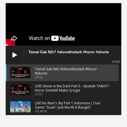
Tamat Gak Nih? #alonethedark #horor #shorts
27:52
Tamat Gak Nih? #alonethedark #horor
#shorts
27:52
LIVE! Alone in the Dark Part 5 - Apakah TAMAT?
Horor Detektif Makin Greget
27:57
LIVE No Man's Sky Part 1 Indonesia | Dari
Game "Scam" Jadi Worth It Banget?
03:38:50
LIVE No Man's Sky Part 1 Indonesia | Dari
Game "Scam" Jadi Worth It Banget? (Portrait)