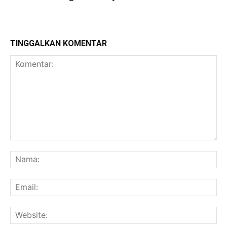
TINGGALKAN KOMENTAR
Komentar:
Na
Ema
Web