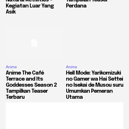
Natural Activities –
Tampilkan Teaser
Kegiatan Luar Yang
Perdana
Asik
Anime
Anime
Anime The Café
Hell Mode: Yarikomizuki
Terrace and Its
no Gamer wa Hai Settei
Goddesses Season 2
no Isekai de Musou suru
Tampilkan Teaser
Umumkan Pemeran
Terbaru
Utama