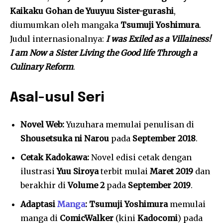
Kaikaku Gohan de Yuuyuu Sister-gurashi
,
diumumkan oleh mangaka
Tsumuji Yoshimura
.
Judul internasionalnya:
I was Exiled as a Villainess!
I am Now a Sister Living the Good life Through a
Culinary Reform
.
Asal-usul Seri
Novel Web:
Yuzuhara memulai penulisan di
Shousetsuka ni Narou
pada
September 2018
.
Cetak Kadokawa:
Novel edisi cetak dengan
ilustrasi
Yuu Siroya
terbit mulai
Maret 2019
dan
berakhir di
Volume 2
pada
September 2019
.
Adaptasi
Manga
:
Tsumuji Yoshimura
memulai
manga di
ComicWalker
(kini
Kadocomi
) pada