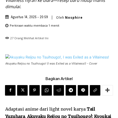
Villainess hijrah ke biara—resep baru hidup manis
dimulai.
Oleh
Nosphire
Agustus 14, 2025 - 20:59
Perkiraan waktu membaca
1
menit
27
Orang Melihat Artikel Ini
Akuyaku Reijou no Tsuihougo! (I was Exiled as a Villainess!) - Cover
Bagikan Artikel
Adaptasi anime dari light novel karya
Tail
Yuzuhara
,
Akuyaku Reijou no Tsuihougo!: Kyoukai