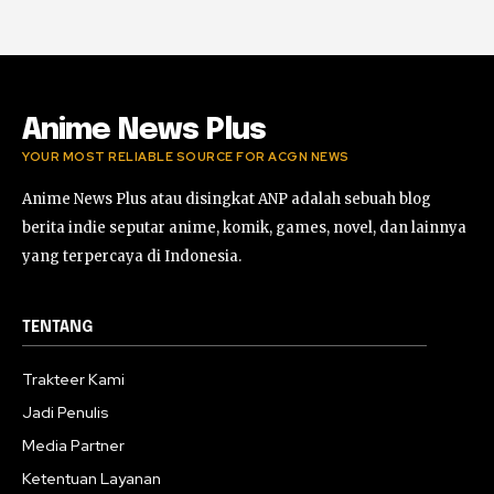
03:38:51
Horor Kok Disuruh Mikir #alonethedark
#gaming #horor
03:13:23
Anime News Plus
YOUR MOST RELIABLE SOURCE FOR ACGN NEWS
Anime News Plus atau disingkat ANP adalah sebuah blog
berita indie seputar anime, komik, games, novel, dan lainnya
yang terpercaya di Indonesia.
TENTANG
Trakteer Kami
Jadi Penulis
Media Partner
Ketentuan Layanan