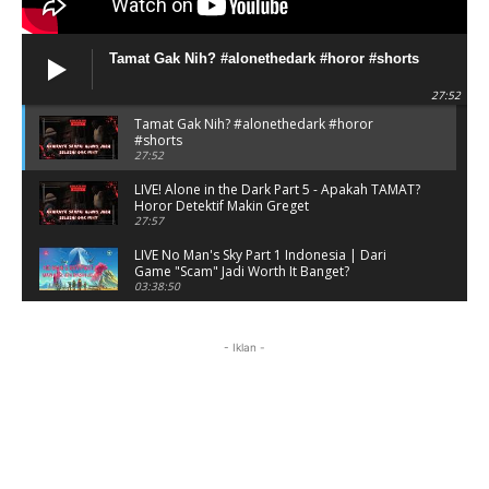
Tamat Gak Nih? #alonethedark #horor #shorts
27:52
Tamat Gak Nih? #alonethedark #horor
#shorts
27:52
LIVE! Alone in the Dark Part 5 - Apakah TAMAT?
Horor Detektif Makin Greget
27:57
LIVE No Man's Sky Part 1 Indonesia | Dari
Game "Scam" Jadi Worth It Banget?
03:38:50
LIVE No Man's Sky Part 1 Indonesia | Dari
Game "Scam" Jadi Worth It Banget? (Portrait)
- Iklan -
03:38:51
Horor Kok Disuruh Mikir #alonethedark
#gaming #horor
03:13:23