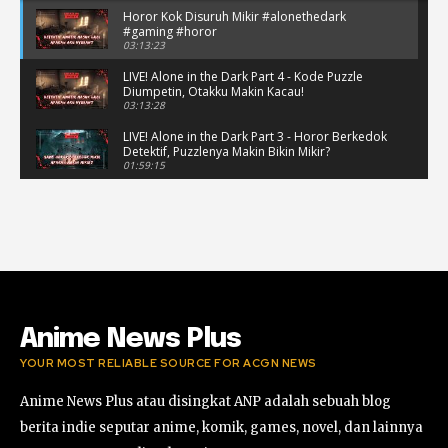
Horor Kok Disuruh Mikir #alonethedark
#gaming #horor
03:13:23
LIVE! Alone in the Dark Part 4 - Kode Puzzle
Diumpetin, Otakku Makin Kacau!
03:13:28
LIVE! Alone in the Dark Part 3 - Horor Berkedok
Detektif, Puzzlenya Makin Bikin Mikir?
01:59:15
Puzzle Horor Bikin Mikir! #alonethedark
#horor #shorts
01:59:09
Review Project Wingman, Indie Rasa Mahal
#ProjectWingman
00:52
Anime News Plus
YOUR MOST RELIABLE SOURCE FOR ACGN NEWS
Anime News Plus atau disingkat ANP adalah sebuah blog
berita indie seputar anime, komik, games, novel, dan lainnya