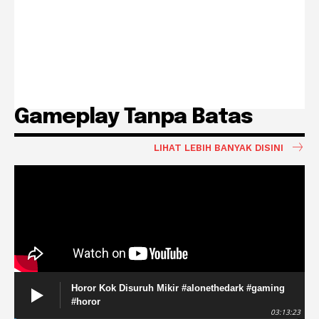
Gameplay Tanpa Batas
LIHAT LEBIH BANYAK DISINI
Horor Kok Disuruh Mikir #alonethedark #gaming
#horor
03:13:23