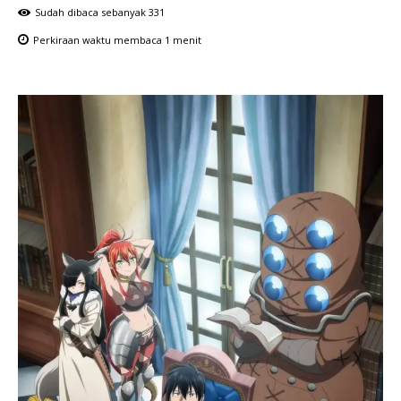
Sudah dibaca sebanyak
331
Perkiraan waktu membaca
1
menit