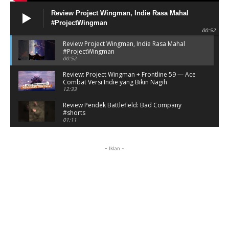
Review Project Wingman, Indie Rasa Mahal
#ProjectWingman
00:52
Review Project Wingman, Indie Rasa Mahal
#ProjectWingman
00:52
Review: Project Wingman + Frontline 59 — Ace
Combat Versi Indie yang Bikin Nagih
12:33
Review Pendek Battlefield: Bad Company
#shorts
01:11
Battlefield: Bad Company Gameplay
Campaign Full Story (No Commentary)
- Iklan -
05:54:50
Review Battlefield: Bad Company - Nostalgia
Hancurin Tembok di Era PS3
09:38