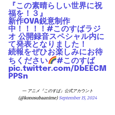
『この素晴らしい世界に祝
福を！３』
新作OVA鋭意制作
中！！！！
#このすばラジ
オ
公開録音スペシャル内に
て発表となりました！
続報をぜひお楽しみにお待
ちください
#このすば
pic.twitter.com/DbEECM
PPSn
— アニメ『このすば』公式アカウント
(@konosubaanime)
September 15, 2024