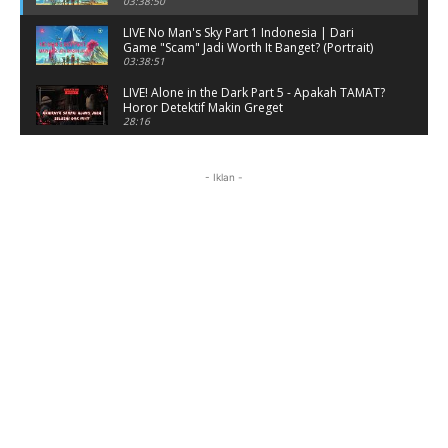
03:38:50
LIVE No Man's Sky Part 1 Indonesia | Dari
Game "Scam" Jadi Worth It Banget? (Portrait)
03:38:51
LIVE! Alone in the Dark Part 5 - Apakah TAMAT?
Horor Detektif Makin Greget
28:16
Tamat Gak Nih? #alonethedark #horor
#shorts
- Iklan -
28:03
Horor Kok Disuruh Mikir #alonethedark
#gaming #horor
03:13:23