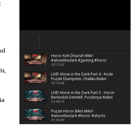
t
ol
Horor Kok Disuruh Mikir
#alonethedark #gaming #horor
03:13:23
lu,
LIVE! Alone in the Dark Part 4 - Kode
Puzzle Diumpetin, Otakku Makin
Kacau!
03:13:28
LIVE! Alone in the Dark Part 3 - Horor
Berkedok Detektif, Puzzlenya Makin
ia
Bikin Mikir?
01:59:15
Puzzle Horor Bikin Mikir!
#alonethedark #horor #shorts
01:59:09
Review Project Wingman, Indie Rasa
Mahal #ProjectWingman