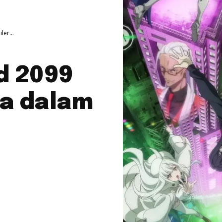
er...
d 2099
ka dalam