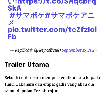
い!
https://t.co/SAqcbFq
SkA
#サマポケ
#サマポケアニ
メ
pic.twitter.com/teZfzIol
Fb
— Key開発室 (@key_official)
September 15, 2024
Trailer Utama
Sebuah trailer baru memperkenalkan kita kepada
Hairi Takahara dan empat gadis yang akan dia
temui di pulau Torishirojima: