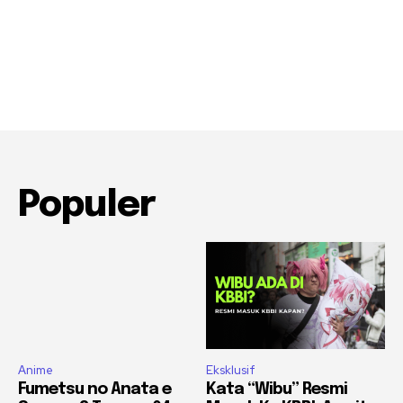
Populer
Anime
Eksklusif
Fumetsu no Anata e
Kata “Wibu” Resmi