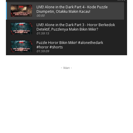
LIVE! Alone in the Dark Part 4 - Kode Puzzle
Diumpetin, Otakku Makin Kacau!
00:00
LIVE! Alone in the Dark Part 3 - Horor Berkedok
Detektif, Puzzlenya Makin Bikin Mikir?
01:59:15
Puzzle Horor Bikin Mikir! #alonethedark
#horor #shorts
01:59:09
Review Project Wingman, Indie Rasa Mahal
#ProjectWingman
- Iklan -
00:52
Review: Project Wingman + Frontline 59 — Ace
Combat Versi Indie yang Bikin Nagih
12:33