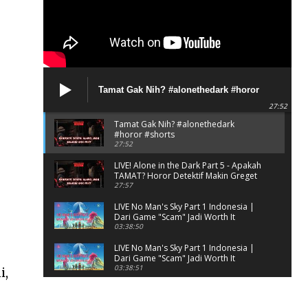
Tamat Gak Nih? #alonethedark #horor
#shorts
27:52
Tamat Gak Nih? #alonethedark
#horor #shorts
27:52
LIVE! Alone in the Dark Part 5 - Apakah
TAMAT? Horor Detektif Makin Greget
27:57
LIVE No Man's Sky Part 1 Indonesia |
Dari Game "Scam" Jadi Worth It
Banget?
03:38:50
LIVE No Man's Sky Part 1 Indonesia |
Dari Game "Scam" Jadi Worth It
Banget? (Portrait)
03:38:51
i,
Horor Kok Disuruh Mikir
#alonethedark #gaming #horor