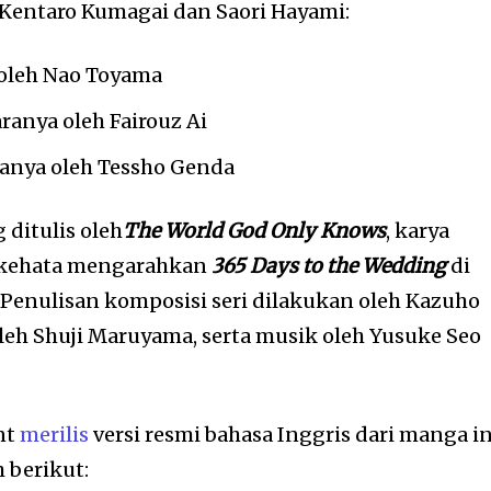
entaro Kumagai dan Saori Hayami:
 oleh Nao Toyama
aranya oleh Fairouz Ai
ranya oleh Tessho Genda
 ditulis oleh
The World God Only Knows
, karya
 Ikehata mengarahkan
365 Days to the Wedding
di
. Penulisan komposisi seri dilakukan oleh Kazuho
oleh Shuji Maruyama, serta musik oleh Yusuke Seo
nt
merilis
versi resmi bahasa Inggris dari manga in
 berikut: