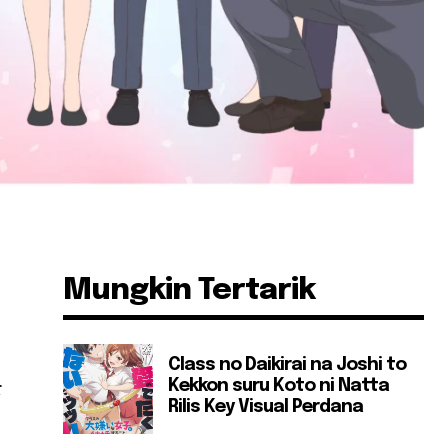
Mungkin Tertarik
l
Class no Daikirai na Joshi to
Kekkon suru Koto ni Natta
r
Rilis Key Visual Perdana