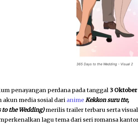
365 Days to the Wedding - Visual 2
lum penayangan perdana pada tanggal
3 Oktober
an akun media sosial dari
anime
Kekkon suru tte,
 to the Wedding)
merilis trailer terbaru serta visua
memperkenalkan lagu tema dari seri romansa kanto