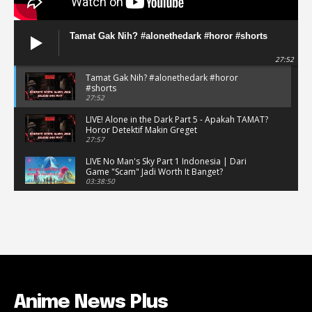
Tamat Gak Nih? #alonethedark #horor #shorts
27:52
Tamat Gak Nih? #alonethedark #horor
#shorts
27:52
LIVE! Alone in the Dark Part 5 - Apakah TAMAT?
Horor Detektif Makin Greget
27:57
LIVE No Man's Sky Part 1 Indonesia | Dari
Game "Scam" Jadi Worth It Banget?
03:38:50
LIVE No Man's Sky Part 1 Indonesia | Dari
Game "Scam" Jadi Worth It Banget? (Portrait)
03:38:51
Horor Kok Disuruh Mikir #alonethedark
#gaming #horor
03:13:23
Anime News Plus