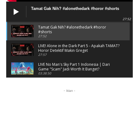
Tamat Gak Nih? #alonethedark #horor #shorts
27:52
Tamat Gak Nih? #alonethedark #horor
#shorts
27:52
LIVE! Alone in the Dark Part 5 - Apakah TAMAT?
Horor Detektif Makin Greget
27:57
LIVE No Man's Sky Part 1 Indonesia | Dari
Game "Scam" Jadi Worth It Banget?
03:38:50
LIVE No Man's Sky Part 1 Indonesia | Dari
Game "Scam" Jadi Worth It Banget? (Portrait)
- Iklan -
03:38:51
Horor Kok Disuruh Mikir #alonethedark
#gaming #horor
03:13:23