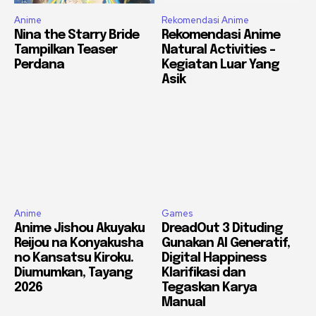
Anime
Rekomendasi Anime
Nina the Starry Bride
Rekomendasi Anime
Tampilkan Teaser
Natural Activities –
Perdana
Kegiatan Luar Yang
Asik
Anime
Games
Anime Jishou Akuyaku
DreadOut 3 Dituding
Reijou na Konyakusha
Gunakan AI Generatif,
no Kansatsu Kiroku.
Digital Happiness
Diumumkan, Tayang
Klarifikasi dan
2026
Tegaskan Karya
Manual