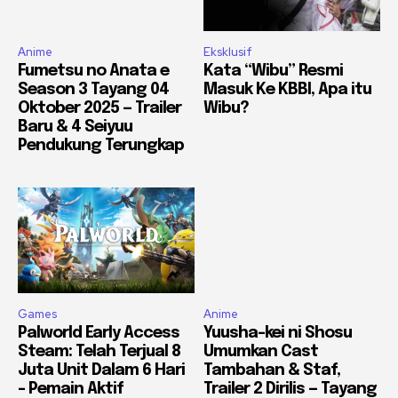
Anime
Eksklusif
Fumetsu no Anata e
Kata “Wibu” Resmi
Season 3 Tayang 04
Masuk Ke KBBI, Apa itu
Oktober 2025 — Trailer
Wibu?
Baru & 4 Seiyuu
Pendukung Terungkap
Games
Anime
Palworld Early Access
Yuusha-kei ni Shosu
Steam: Telah Terjual 8
Umumkan Cast
Juta Unit Dalam 6 Hari
Tambahan & Staf,
– Pemain Aktif
Trailer 2 Dirilis — Tayang