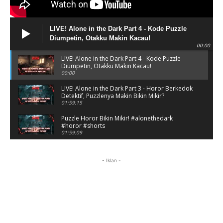
LIVE! Alone in the Dark Part 4 - Kode Puzzle
Diumpetin, Otakku Makin Kacau!
00:00
LIVE! Alone in the Dark Part 4 - Kode Puzzle
Diumpetin, Otakku Makin Kacau!
00:00
LIVE! Alone in the Dark Part 3 - Horor Berkedok
Detektif, Puzzlenya Makin Bikin Mikir?
01:59:15
Puzzle Horor Bikin Mikir! #alonethedark
#horor #shorts
01:59:09
Review Project Wingman, Indie Rasa Mahal
#ProjectWingman
- Iklan -
00:52
Review: Project Wingman + Frontline 59 — Ace
Combat Versi Indie yang Bikin Nagih
12:33