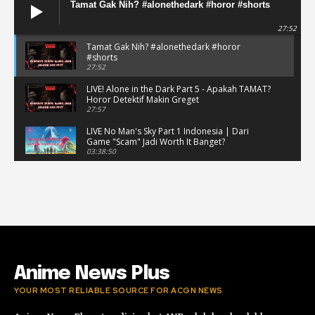
Tamat Gak Nih? #alonethedark #horor #shorts
27:52
Tamat Gak Nih? #alonethedark #horor
#shorts
27:52
LIVE! Alone in the Dark Part 5 - Apakah TAMAT?
Horor Detektif Makin Greget
27:57
LIVE No Man's Sky Part 1 Indonesia | Dari
Game "Scam" Jadi Worth It Banget?
03:38:50
LIVE No Man's Sky Part 1 Indonesia | Dari
Game "Scam" Jadi Worth It Banget? (Portrait)
03:38:51
Horor Kok Disuruh Mikir #alonethedark
#gaming #horor
03:13:23
Anime News Plus
YOUR MOST RELIABLE SOURCE FOR ACGN NEWS