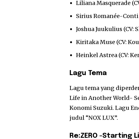
Liliana Masquerade (C
Sirius Romanée-Conti 
Joshua Juukulius (CV: 
Kiritaka Muse (CV: Ko
Heinkel Astrea (CV: Ke
Lagu Tema
Lagu tema yang diperden
Life in Another World- 
Konomi Suzuki. Lagu E
judul “NOX LUX”.
Re:ZERO -Starting L