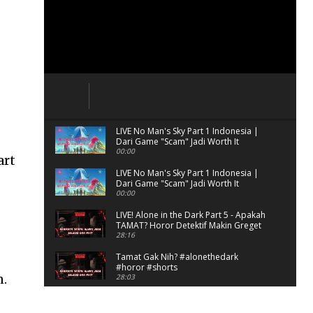
LIVE No Man's Sky Part 1 Indonesia |
Dari Game "Scam" Jadi Worth It
Banget?
00:00
art
LIVE No Man's Sky Part 1 Indonesia |
Dari Game "Scam" Jadi Worth It
Banget? (Portrait)
00:00
LIVE! Alone in the Dark Part 5 - Apakah
TAMAT? Horor Detektif Makin Greget
28:16
Tamat Gak Nih? #alonethedark
#horor #shorts
n.
28:03
Horor Kok Disuruh Mikir
#alonethedark #gaming #horor