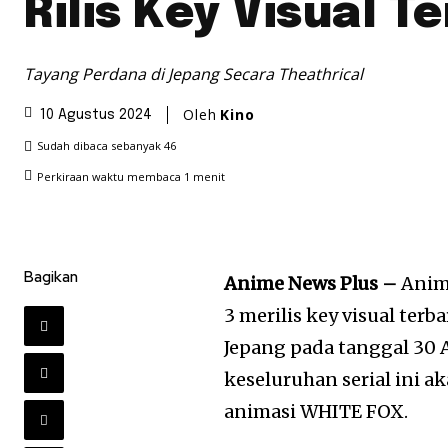
Rilis Key Visual T
Tayang Perdana di Jepang Secara Theathrical
Oleh
Kino
10 Agustus 2024
Sudah dibaca sebanyak
46
Perkiraan waktu membaca
1
menit
Bagikan
Anime News Plus –
Anim
3 merilis key visual ter
Jepang pada tanggal 30
keseluruhan serial ini a
animasi WHITE FOX.