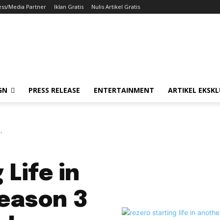
ess/Media Partner
Iklan Gratis
Nulis Artikel Gratis
GN
PRESS RELEASE
ENTERTAINMENT
ARTIKEL EKSKL
.
Life in
eason 3