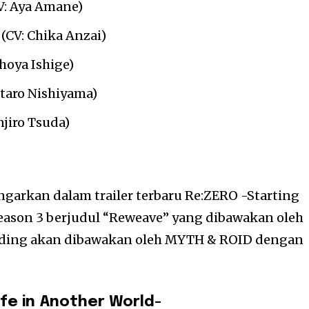
V: Aya Amane)
(CV: Chika Anzai)
Shoya Ishige)
utaro Nishiyama)
njiro Tsuda)
garkan dalam trailer terbaru Re:ZERO -Starting
Season 3 berjudul “Reweave” yang dibawakan oleh
nding akan dibawakan oleh MYTH & ROID dengan
ife in Another World-