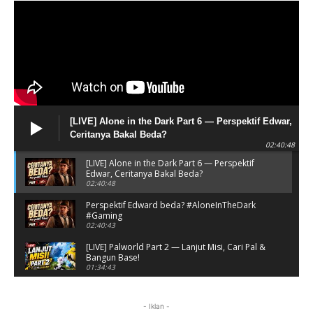
[LIVE] Alone in the Dark Part 6 — Perspektif Edwar,
Ceritanya Bakal Beda?
02:40:48
[LIVE] Alone in the Dark Part 6 — Perspektif
Edwar, Ceritanya Bakal Beda?
02:40:48
Perspektif Edward beda? #AloneInTheDark
#Gaming
02:40:43
[LIVE] Palworld Part 2 — Lanjut Misi, Cari Pal &
Bangun Base!
01:34:43
Lanjut misi & cari Pal! #Palword #Gaming
01:34:44
- Iklan -