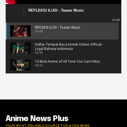
REFLEKSI ILUSI - Teaser Music
01:00
REFLEKSI ILUSI - Teaser Music
01:00
Daftar Tempat Baca Komik Online Official -
Legal Bahasa Indonesia
00:44
10 Best Anime of All Time You Can't Miss
00:52
Musik Video Teaser - Kisah Ini
00:41
Rekomendasi Anime Musiman Fall 2022
02:47
Anime News Plus
YOUR MOST RELIABLE SOURCE FOR ACGN NEWS