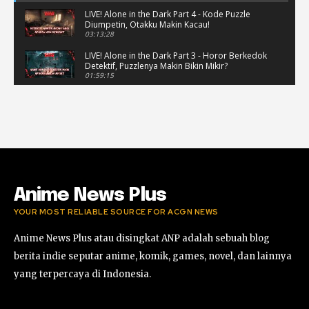
LIVE! Alone in the Dark Part 4 - Kode Puzzle
Diumpetin, Otakku Makin Kacau!
03:13:28
LIVE! Alone in the Dark Part 3 - Horor Berkedok
Detektif, Puzzlenya Makin Bikin Mikir?
01:59:15
Puzzle Horor Bikin Mikir! #alonethedark
#horor #shorts
01:59:09
Review Project Wingman, Indie Rasa Mahal
#ProjectWingman
00:52
Anime News Plus
YOUR MOST RELIABLE SOURCE FOR ACGN NEWS
Anime News Plus atau disingkat ANP adalah sebuah blog
berita indie seputar anime, komik, games, novel, dan lainnya
yang terpercaya di Indonesia.