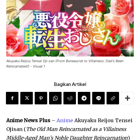
Akuyaku Reijou Tensei Oji-san (From Bureaucrat to Villainess: Dad's Been
Reincarnated!) - Visual 1
Bagikan Artikel
Anime News Plus
–
Anime
Akuyaku Reijou Tensei
Ojisan (
The Old Man Reincarnated as a Villainess
Middle-Aged Man’s Noble Daughter Reincarnation
)