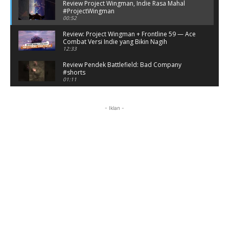
Review Project Wingman, Indie Rasa Mahal
#ProjectWingman
00:52
Review: Project Wingman + Frontline 59 — Ace
Combat Versi Indie yang Bikin Nagih
12:33
Review Pendek Battlefield: Bad Company
#shorts
01:11
Battlefield: Bad Company Gameplay
Campaign Full Story (No Commentary)
- Iklan -
05:54:50
Review Battlefield: Bad Company - Nostalgia
Hancurin Tembok di Era PS3
09:38