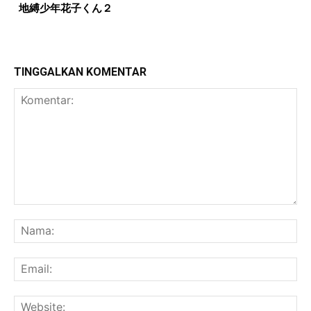
地縛少年花子くん２
TINGGALKAN KOMENTAR
Komentar:
Na
Ema
Web