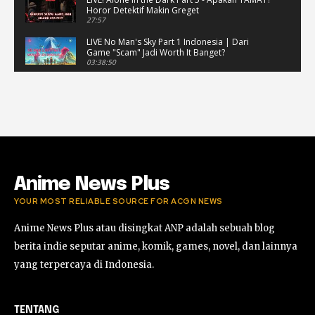
Horor Detektif Makin Greget
27:57
LIVE No Man's Sky Part 1 Indonesia | Dari
Game "Scam" Jadi Worth It Banget?
03:38:50
LIVE No Man's Sky Part 1 Indonesia | Dari
Game "Scam" Jadi Worth It Banget? (Portrait)
03:38:51
Horor Kok Disuruh Mikir #alonethedark
#gaming #horor
03:13:23
Anime News Plus
YOUR MOST RELIABLE SOURCE FOR ACGN NEWS
Anime News Plus atau disingkat ANP adalah sebuah blog
berita indie seputar anime, komik, games, novel, dan lainnya
yang terpercaya di Indonesia.
TENTANG