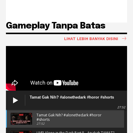
Gameplay Tanpa Batas
LIHAT LEBIH BANYAK DISINI
Tamat Gak Nih? #alonethedark #horor #shorts
27:52
Tamat Gak Nih? #alonethedark #horor
#shorts
27:52
LIVE! Alone in the Dark Part 5 - Apakah TAMAT?