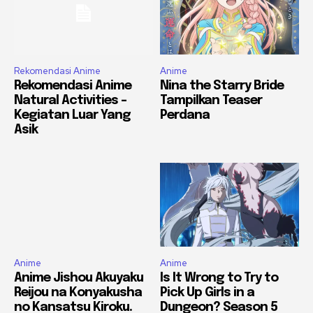
Rekomendasi Anime
Anime
Rekomendasi Anime
Nina the Starry Bride
Natural Activities –
Tampilkan Teaser
Kegiatan Luar Yang
Perdana
Asik
Anime
Anime
Anime Jishou Akuyaku
Is It Wrong to Try to
Reijou na Konyakusha
Pick Up Girls in a
no Kansatsu Kiroku.
Dungeon? Season 5