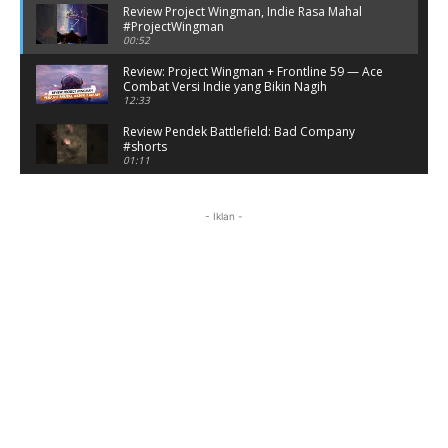
Review Project Wingman, Indie Rasa Mahal
#ProjectWingman
00:52
Review: Project Wingman + Frontline 59 — Ace
Combat Versi Indie yang Bikin Nagih
12:33
Review Pendek Battlefield: Bad Company
#shorts
01:11
Battlefield: Bad Company Gameplay
Campaign Full Story (No Commentary)
- Iklan -
05:54:50
Review Battlefield: Bad Company - Nostalgia
Hancurin Tembok di Era PS3
09:38