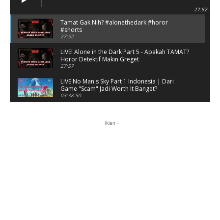
27:52
Tamat Gak Nih? #alonethedark #horor
#shorts
27:52
LIVE! Alone in the Dark Part 5 - Apakah TAMAT?
Horor Detektif Makin Greget
27:57
LIVE No Man's Sky Part 1 Indonesia | Dari
Game "Scam" Jadi Worth It Banget?
03:38:50
LIVE No Man's Sky Part 1 Indonesia | Dari
Game "Scam" Jadi Worth It Banget? (Portrait)
- Iklan -
03:38:51
Horor Kok Disuruh Mikir #alonethedark
#gaming #horor
03:13:23