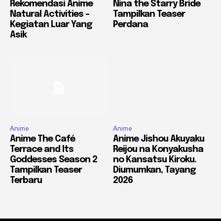
Rekomendasi Anime
Nina the Starry Bride
Natural Activities –
Tampilkan Teaser
Kegiatan Luar Yang
Perdana
Asik
Anime
Anime
Anime The Café
Anime Jishou Akuyaku
Terrace and Its
Reijou na Konyakusha
Goddesses Season 2
no Kansatsu Kiroku.
Tampilkan Teaser
Diumumkan, Tayang
Terbaru
2026