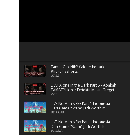
Tamat Gak Nih? #alonethedark
#horor #shorts
27:52
LIVE! Alone in the Dark Part 5 - Apakah
TAMAT? Horor Detektif Makin Greget
27:57
LIVE No Man's Sky Part 1 Indonesia |
Dari Game "Scam" Jadi Worth It
Banget?
03:38:50
LIVE No Man's Sky Part 1 Indonesia |
Dari Game "Scam" Jadi Worth It
Banget? (Portrait)
03:38:51