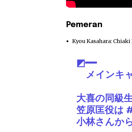
Pemeran
Kyou Kasahara: Chiaki
◩━━
メインキ
━
大喜の同級
笠原匡役は
小林さんか