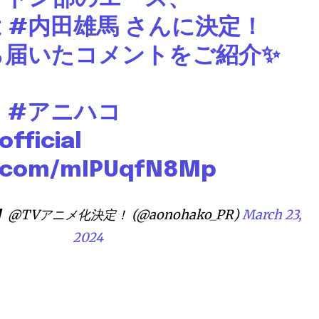
は
#内田雄馬
さんに決定！
ら届いたコメントをご紹介✨
コ
#アニハコ
fficial
er.com/mIPUqfN8Mp
TVアニメ化決定！ (@aonohako_PR)
March 23,
2024