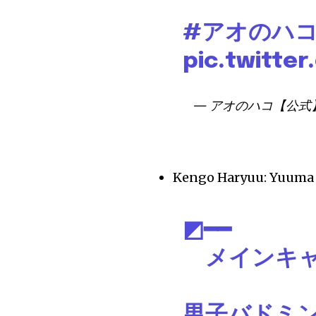
#アオのハ
pic.twitt
— アオのハコ【公式】@
Kengo Haryuu: Yuuma
◩━━
メインキ
━
男子バドミ