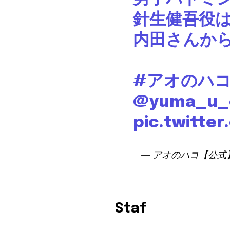
針生健吾役
内田さんか
#アオのハ
@yuma_u_o
pic.twitt
— アオのハコ【公式】@
Staf