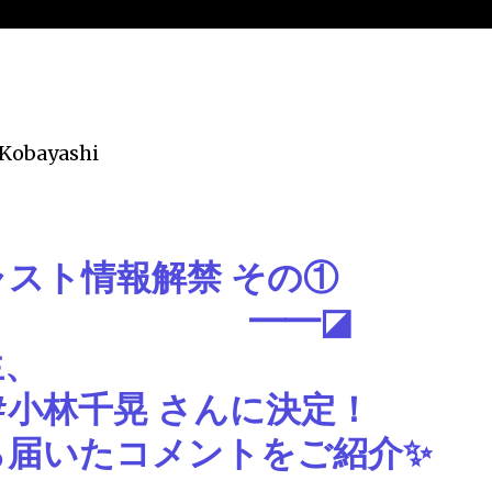
 Kobayashi
ャスト情報解禁 その①
━◪
生、
#小林千晃
さんに決定！
ら届いたコメントをご紹介✨