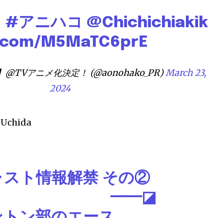
コ
#アニハコ
@Chichichiakik
er.com/M5MaTC6prE
TVアニメ化決定！ (@aonohako_PR)
March 23,
2024
 Uchida
ャスト情報解禁 その②
━◪
ントン部のエース、