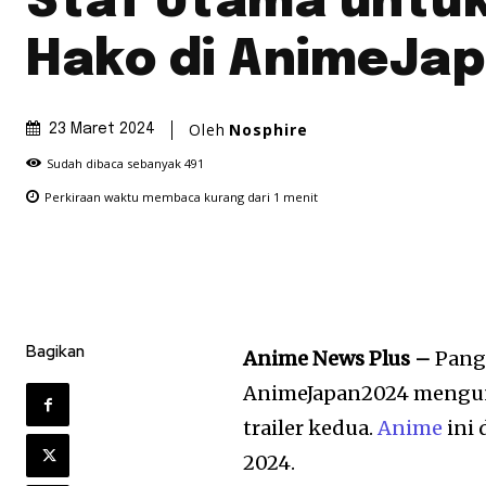
Staf Utama untuk
Hako di AnimeJa
Oleh
Nosphire
23 Maret 2024
Sudah dibaca sebanyak
491
Perkiraan waktu membaca
kurang dari 1
menit
Bagikan
Anime News Plus –
Pang
AnimeJapan2024 mengun
trailer kedua.
Anime
ini 
2024.