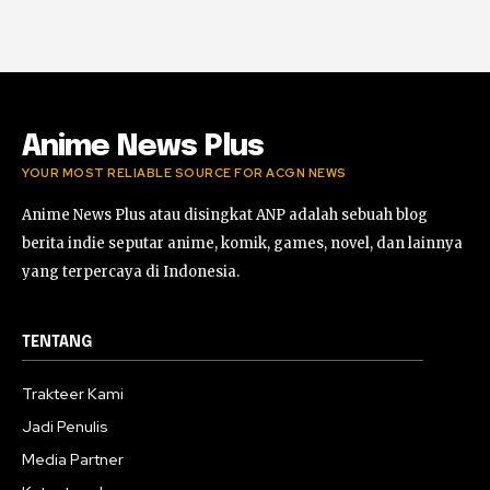
#horor #shorts
01:59:09
Review Project Wingman, Indie Rasa Mahal
#ProjectWingman
00:52
Anime News Plus
YOUR MOST RELIABLE SOURCE FOR ACGN NEWS
Anime News Plus atau disingkat ANP adalah sebuah blog
berita indie seputar anime, komik, games, novel, dan lainnya
yang terpercaya di Indonesia.
TENTANG
Trakteer Kami
Jadi Penulis
Media Partner