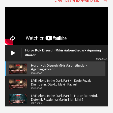
LIHAT LEBIH BANYAK DISINI
Horor Kok Disuruh Mikir #alonethedark #gaming
#horor
03:13:23
Horor Kok Disuruh Mikir #alonethedark
#gaming #horor
03:13:23
LIVE! Alone in the Dark Part 4 - Kode Puzzle
Diumpetin, Otakku Makin Kacau!
03:13:28
LIVE! Alone in the Dark Part 3 - Horor Berkedok
Detektif, Puzzlenya Makin Bikin Mikir?
01:59:15
Puzzle Horor Bikin Mikir! #alonethedark