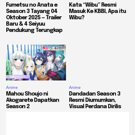
Fumetsu no Anata e
Kata “Wibu” Resmi
Season 3 Tayang 04
Masuk Ke KBBI, Apa itu
Oktober 2025 — Trailer
Wibu?
Baru & 4 Seiyuu
Pendukung Terungkap
Anime
Anime
Mahou Shoujo ni
Dandadan Season 3
Akogarete Dapatkan
Resmi Diumumkan,
Season 2
Visual Perdana Dirilis