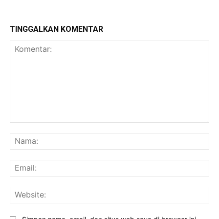
TINGGALKAN KOMENTAR
Komentar:
Na
Ema
Web