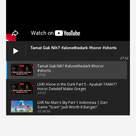
Tamat Gak Nih? #alonethedark #horor #shorts
27:52
Tamat Gak Nih? #alonethedark #horor
#shorts
27:52
LIVE! Alone in the Dark Part 5 - Apakah TAMAT?
Horor Detektif Makin Greget
27:57
LIVE No Man's Sky Part 1 Indonesia | Dari
Game "Scam" Jadi Worth It Banget?
03:38:50
LIVE No Man's Sky Part 1 Indonesia | Dari
Game "Scam" Jadi Worth It Banget? (Portrait)
03:38:51