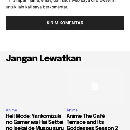
Simpan nama, email, dan situs web saya di browser ini
untuk lain kali saya berkomentar.
Jangan Lewatkan
Anime
Anime
Hell Mode: Yarikomizuki
Anime The Café
no Gamer wa Hai Settei
Terrace and Its
no Isekai de Musou suru
Goddesses Season 2