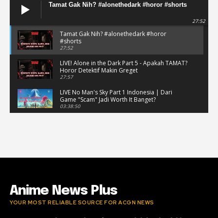
Tamat Gak Nih? #alonethedark #horor #shorts
27:52
Tamat Gak Nih? #alonethedark #horor
#shorts
27:52
LIVE! Alone in the Dark Part 5 - Apakah TAMAT?
Horor Detektif Makin Greget
27:57
LIVE No Man's Sky Part 1 Indonesia | Dari
Game "Scam" Jadi Worth It Banget?
03:38:50
LIVE No Man's Sky Part 1 Indonesia | Dari
Game "Scam" Jadi Worth It Banget? (Portrait)
03:38:51
Horor Kok Disuruh Mikir #alonethedark
#gaming #horor
03:13:23
Anime News Plus
YOUR MOST RELIABLE SOURCE FOR ACGN NEWS