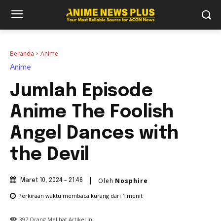
Beranda
Anime
Anime
Jumlah Episode
Anime The Foolish
Angel Dances with
the Devil
Oleh
Nosphire
Maret 10, 2024 - 21:46
Perkiraan waktu membaca
kurang dari 1
menit
397
Orang Melihat Artikel Ini