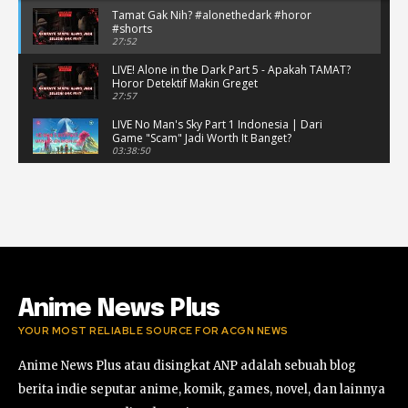
Tamat Gak Nih? #alonethedark #horor
#shorts
27:52
LIVE! Alone in the Dark Part 5 - Apakah TAMAT?
Horor Detektif Makin Greget
27:57
LIVE No Man's Sky Part 1 Indonesia | Dari
Game "Scam" Jadi Worth It Banget?
03:38:50
LIVE No Man's Sky Part 1 Indonesia | Dari
Game "Scam" Jadi Worth It Banget? (Portrait)
03:38:51
Horor Kok Disuruh Mikir #alonethedark
#gaming #horor
03:13:23
Anime News Plus
YOUR MOST RELIABLE SOURCE FOR ACGN NEWS
Anime News Plus atau disingkat ANP adalah sebuah blog
berita indie seputar anime, komik, games, novel, dan lainnya