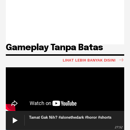
Gameplay Tanpa Batas
LIHAT LEBIH BANYAK DISINI
Tamat Gak Nih? #alonethedark #horor #shorts
27:52