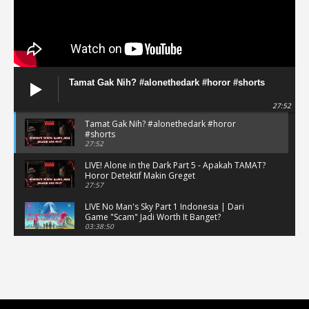
Tamat Gak Nih? #alonethedark #horor #shorts
27:52
Tamat Gak Nih? #alonethedark #horor
#shorts
27:52
LIVE! Alone in the Dark Part 5 - Apakah TAMAT?
Horor Detektif Makin Greget
27:57
LIVE No Man's Sky Part 1 Indonesia | Dari
Game "Scam" Jadi Worth It Banget?
03:38:50
LIVE No Man's Sky Part 1 Indonesia | Dari
Game "Scam" Jadi Worth It Banget? (Portrait)
03:38:51
Horor Kok Disuruh Mikir #alonethedark
#gaming #horor
03:13:23