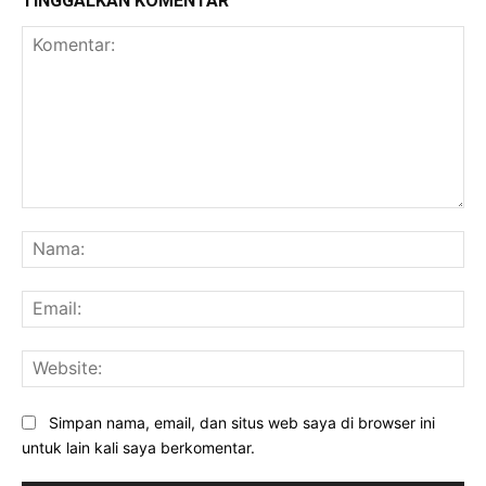
TINGGALKAN KOMENTAR
Komentar:
Na
Ema
Web
Simpan nama, email, dan situs web saya di browser ini
untuk lain kali saya berkomentar.