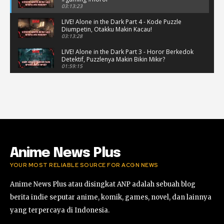
03:13:23
LIVE! Alone in the Dark Part 4 - Kode Puzzle
Diumpetin, Otakku Makin Kacau!
03:13:28
LIVE! Alone in the Dark Part 3 - Horor Berkedok
Detektif, Puzzlenya Makin Bikin Mikir?
01:59:15
Puzzle Horor Bikin Mikir! #alonethedark
#horor #shorts
01:59:09
Review Project Wingman, Indie Rasa Mahal
#ProjectWingman
00:52
Anime News Plus
YOUR MOST RELIABLE SOURCE FOR ACGN NEWS
Anime News Plus atau disingkat ANP adalah sebuah blog
berita indie seputar anime, komik, games, novel, dan lainnya
yang terpercaya di Indonesia.