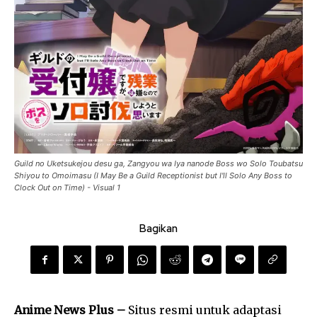
Guild no Uketsukejou desu ga, Zangyou wa Iya nanode Boss wo Solo Toubatsu
Shiyou to Omoimasu (I May Be a Guild Receptionist but I'll Solo Any Boss to
Clock Out on Time) - Visual 1
Bagikan
Anime News Plus –
Situs resmi untuk adaptasi