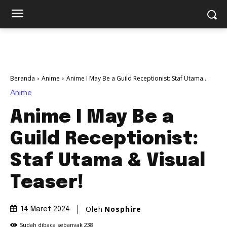
Beranda
Anime
Anime I May Be a Guild Receptionist: Staf Utama...
Anime
Anime I May Be a
Guild Receptionist:
Staf Utama & Visual
Teaser!
Oleh
Nosphire
14 Maret 2024
Sudah dibaca sebanyak
238