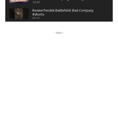
12:33
Review Pendek Battlefield: Bad Company
#shorts
01:11
Battlefield: Bad Company Gameplay
Campaign Full Story (No Commentary)
- Iklan -
05:54:50
Review Battlefield: Bad Company - Nostalgia
Hancurin Tembok di Era PS3
09:38