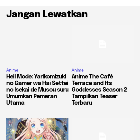
Jangan Lewatkan
Anime
Anime
Hell Mode: Yarikomizuki
Anime The Café
no Gamer wa Hai Settei
Terrace and Its
no Isekai de Musou suru
Goddesses Season 2
Umumkan Pemeran
Tampilkan Teaser
Utama
Terbaru