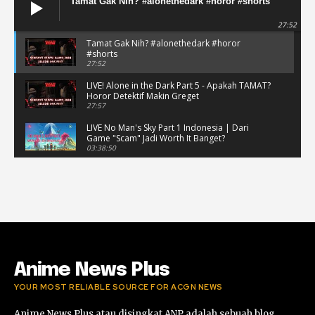
Tamat Gak Nih? #alonethedark #horor #shorts
27:52
Tamat Gak Nih? #alonethedark #horor
#shorts
27:52
LIVE! Alone in the Dark Part 5 - Apakah TAMAT?
Horor Detektif Makin Greget
27:57
LIVE No Man's Sky Part 1 Indonesia | Dari
Game "Scam" Jadi Worth It Banget?
03:38:50
LIVE No Man's Sky Part 1 Indonesia | Dari
Game "Scam" Jadi Worth It Banget? (Portrait)
03:38:51
Horor Kok Disuruh Mikir #alonethedark
#gaming #horor
03:13:23
Anime News Plus
YOUR MOST RELIABLE SOURCE FOR ACGN NEWS
Anime News Plus atau disingkat ANP adalah sebuah blog