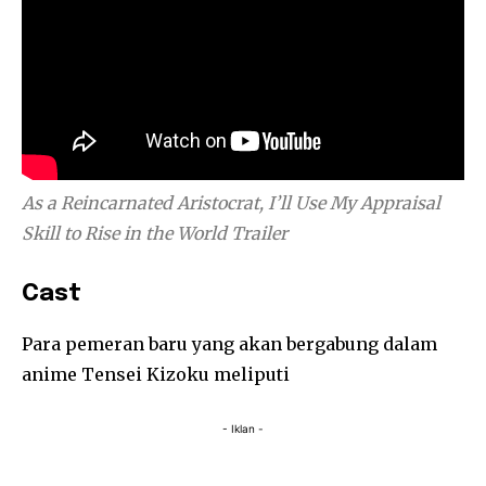
As a Reincarnated Aristocrat, I’ll Use My Appraisal
Skill to Rise in the World
Trailer
Cast
Para pemeran baru yang akan bergabung dalam
anime Tensei Kizoku meliputi
- Iklan -