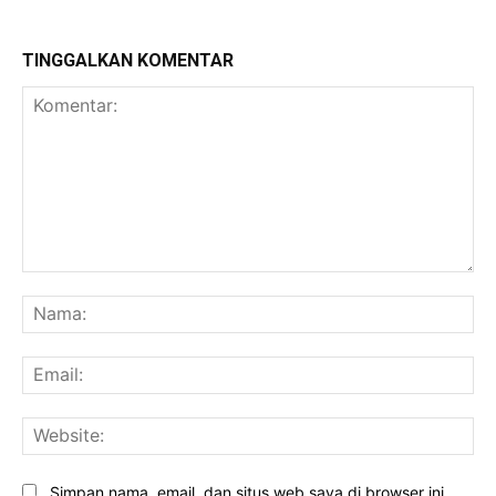
TINGGALKAN KOMENTAR
Komentar:
Na
Ema
Web
Simpan nama, email, dan situs web saya di browser ini