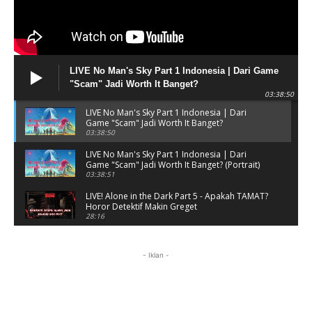
LIVE No Man's Sky Part 1 Indonesia | Dari Game
"Scam" Jadi Worth It Banget?
03:38:50
LIVE No Man's Sky Part 1 Indonesia | Dari
Game "Scam" Jadi Worth It Banget?
03:38:50
LIVE No Man's Sky Part 1 Indonesia | Dari
Game "Scam" Jadi Worth It Banget? (Portrait)
03:38:51
LIVE! Alone in the Dark Part 5 - Apakah TAMAT?
Horor Detektif Makin Greget
28:16
Tamat Gak Nih? #alonethedark #horor
#shorts
- Iklan -
28:03
Horor Kok Disuruh Mikir #alonethedark
#gaming #horor
03:13:23