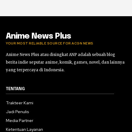
03:38:51
Horor Kok Disuruh Mikir #alonethedark
#gaming #horor
03:13:23
Anime News Plus
YOUR MOST RELIABLE SOURCE FOR ACGN NEWS
Anime News Plus atau disingkat ANP adalah sebuah blog
berita indie seputar anime, komik, games, novel, dan lainnya
yang terpercaya di Indonesia.
TENTANG
Trakteer Kami
Jadi Penulis
Media Partner
Ketentuan Layanan