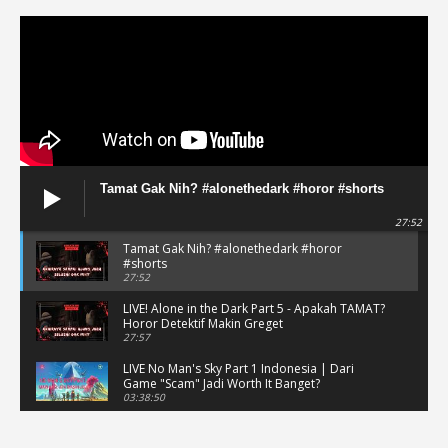
Tamat Gak Nih? #alonethedark #horor #shorts
27:52
Tamat Gak Nih? #alonethedark #horor
#shorts
27:52
LIVE! Alone in the Dark Part 5 - Apakah TAMAT?
Horor Detektif Makin Greget
27:57
LIVE No Man's Sky Part 1 Indonesia | Dari
Game "Scam" Jadi Worth It Banget?
03:38:50
LIVE No Man's Sky Part 1 Indonesia | Dari
Game "Scam" Jadi Worth It Banget? (Portrait)