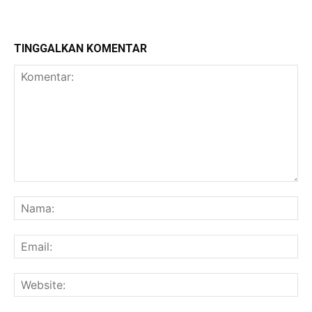
TINGGALKAN KOMENTAR
Komentar:
Na
Ema
Web