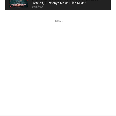
Detektif, Puzzlenya Makin Bikin Mikir?
01:59:15
Puzzle Horor Bikin Mikir! #alonethedark
#horor #shorts
- Iklan -
01:59:09
Review Project Wingman, Indie Rasa Mahal
#ProjectWingman
00:52