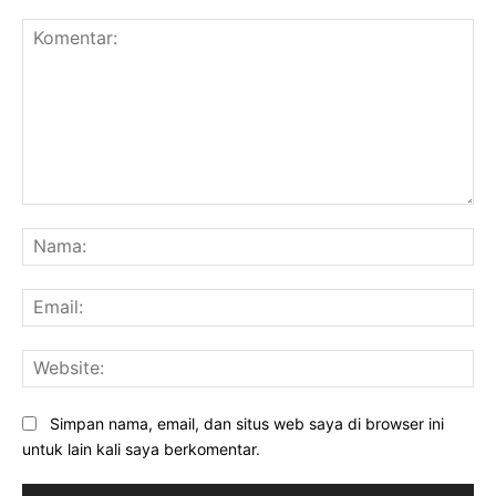
Komentar:
Na
Ema
Web
Simpan nama, email, dan situs web saya di browser ini
untuk lain kali saya berkomentar.