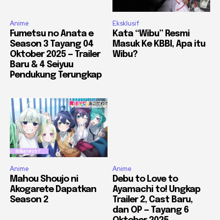
Anime
Eksklusif
Fumetsu no Anata e
Kata “Wibu” Resmi
Season 3 Tayang 04
Masuk Ke KBBI, Apa itu
Oktober 2025 — Trailer
Wibu?
Baru & 4 Seiyuu
Pendukung Terungkap
Anime
Anime
Mahou Shoujo ni
Debu to Love to
Akogarete Dapatkan
Ayamachi to! Ungkap
Season 2
Trailer 2, Cast Baru,
dan OP — Tayang 6