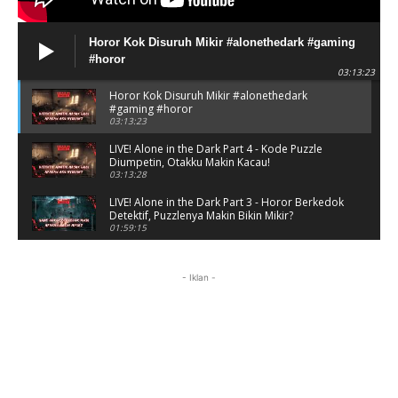
Horor Kok Disuruh Mikir #alonethedark #gaming
#horor
03:13:23
Horor Kok Disuruh Mikir #alonethedark
#gaming #horor
03:13:23
LIVE! Alone in the Dark Part 4 - Kode Puzzle
Diumpetin, Otakku Makin Kacau!
03:13:28
LIVE! Alone in the Dark Part 3 - Horor Berkedok
Detektif, Puzzlenya Makin Bikin Mikir?
01:59:15
Puzzle Horor Bikin Mikir! #alonethedark
#horor #shorts
- Iklan -
01:59:09
Review Project Wingman, Indie Rasa Mahal
#ProjectWingman
00:52