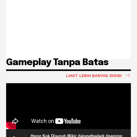
Gameplay Tanpa Batas
LIHAT LEBIH BANYAK DISINI
Horor Kok Disuruh Mikir #alonethedark #gaming