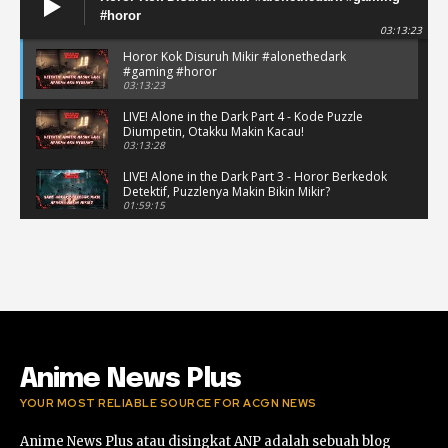
#horor
03:13:23
Horor Kok Disuruh Mikir #alonethedark
#gaming #horor
03:13:23
LIVE! Alone in the Dark Part 4 - Kode Puzzle
Diumpetin, Otakku Makin Kacau!
03:13:28
LIVE! Alone in the Dark Part 3 - Horor Berkedok
Detektif, Puzzlenya Makin Bikin Mikir?
01:59:15
Puzzle Horor Bikin Mikir! #alonethedark
#horor #shorts
01:59:09
Review Project Wingman, Indie Rasa Mahal
#ProjectWingman
00:52
Anime News Plus
YOUR MOST RELIABLE SOURCE FOR ACGN NEWS
Anime News Plus atau disingkat ANP adalah sebuah blog