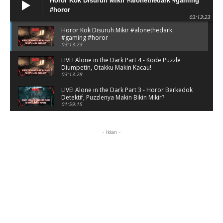
Horor Kok Disuruh Mikir #alonethedark #gaming
#horor
03:13:23
Horor Kok Disuruh Mikir #alonethedark
#gaming #horor
03:13:23
LIVE! Alone in the Dark Part 4 - Kode Puzzle
Diumpetin, Otakku Makin Kacau!
03:13:28
LIVE! Alone in the Dark Part 3 - Horor Berkedok
Detektif, Puzzlenya Makin Bikin Mikir?
01:59:15
Puzzle Horor Bikin Mikir! #alonethedark
#horor #shorts
- Iklan -
01:59:09
Review Project Wingman, Indie Rasa Mahal
#ProjectWingman
00:52