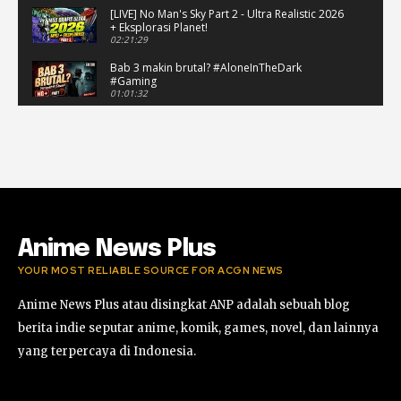
[LIVE] No Man's Sky Part 2 - Ultra Realistic 2026
+ Eksplorasi Planet!
02:21:29
Bab 3 makin brutal? #AloneInTheDark
#Gaming
01:01:32
[LIVE] Alone in the Dark Part 7 — Secepat Apa
Aku Bisa Selesaikan Bab 3?
01:01:37
[LIVE] Alone in the Dark Part 6 — Perspektif
Edwar, Ceritanya Bakal Beda?
02:40:48
Anime News Plus
YOUR MOST RELIABLE SOURCE FOR ACGN NEWS
Anime News Plus atau disingkat ANP adalah sebuah blog
berita indie seputar anime, komik, games, novel, dan lainnya
yang terpercaya di Indonesia.