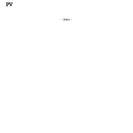
PV
- Iklan -