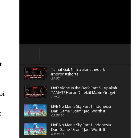
t
Tamat Gak Nih? #alonethedark
#horor #shorts
27:52
LIVE! Alone in the Dark Part 5 - Apakah
TAMAT? Horor Detektif Makin Greget
pi
27:57
LIVE No Man's Sky Part 1 Indonesia |
Dari Game "Scam" Jadi Worth It
k
Banget?
03:38:50
LIVE No Man's Sky Part 1 Indonesia |
Dari Game "Scam" Jadi Worth It
Banget? (Portrait)
03:38:51