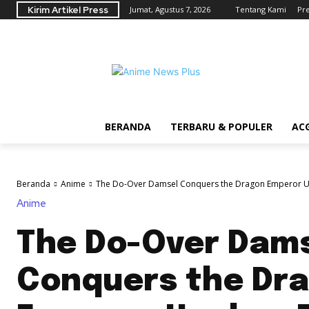
Kirim Artikel Press
Jumat, Agustus 7, 2026
Tentang Kami
Pr
BERANDA
TERBARU & POPULER
AC
Beranda
Anime
The Do-Over Damsel Conquers the Dragon Emperor Un
Anime
The Do-Over Dam
Conquers the Dr