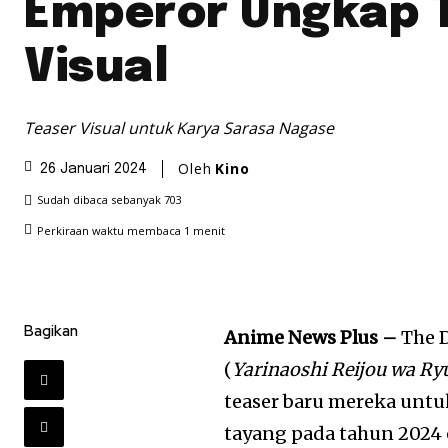
Emperor Ungkap 
Visual
Teaser Visual untuk Karya Sarasa Nagase
Oleh
Kino
26 Januari 2024
Sudah dibaca sebanyak
703
Perkiraan waktu membaca
1
menit
Bagikan
Anime News Plus –
The 
(
Yarinaoshi Reijou wa Ry
teaser baru mereka untu
tayang pada tahun 2024 ol