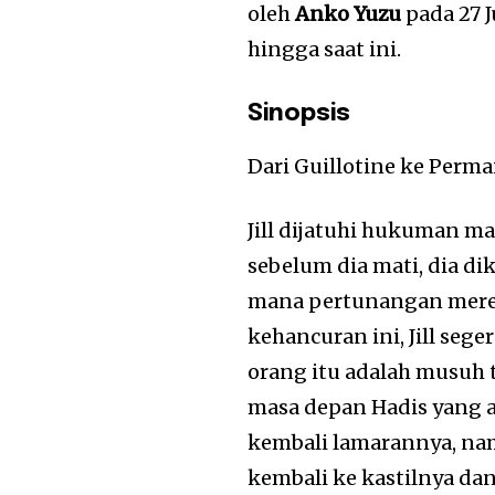
oleh
Anko Yuzu
pada 27 J
hingga saat ini.
Sinopsis
Dari Guillotine ke Perma
Jill dijatuhi hukuman m
sebelum dia mati, dia di
mana pertunangan merek
kehancuran ini, Jill seg
orang itu adalah musuh t
masa depan Hadis yang a
kembali lamarannya, n
kembali ke kastilnya d