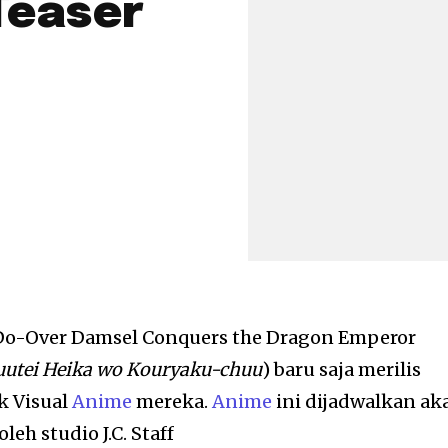
Teaser
Do-Over Damsel Conquers the Dragon Emperor
uutei Heika wo Kouryaku-chuu
) baru saja merilis
k Visual
Anime
mereka.
Anime
ini dijadwalkan ak
eh studio J.C. Staff