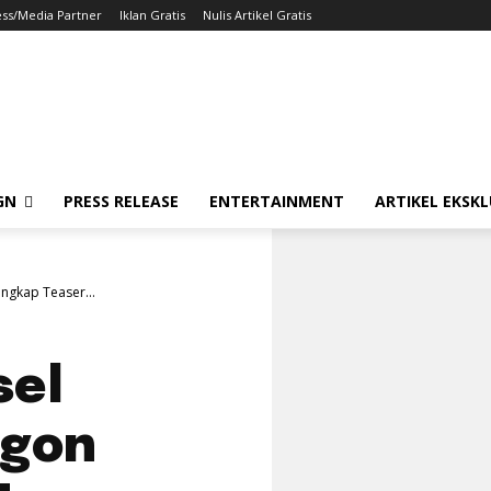
ess/Media Partner
Iklan Gratis
Nulis Artikel Gratis
GN
PRESS RELEASE
ENTERTAINMENT
ARTIKEL EKSKL
gkap Teaser...
sel
agon