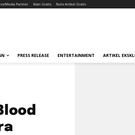
ess/Media Partner
Iklan Gratis
Nulis Artikel Gratis
GN
PRESS RELEASE
ENTERTAINMENT
ARTIKEL EKSKL
Blood
ra