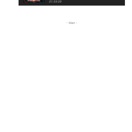
01:59:09
Review Project Wingman, Indie Rasa
Mahal #ProjectWingman
00:52
- Iklan -