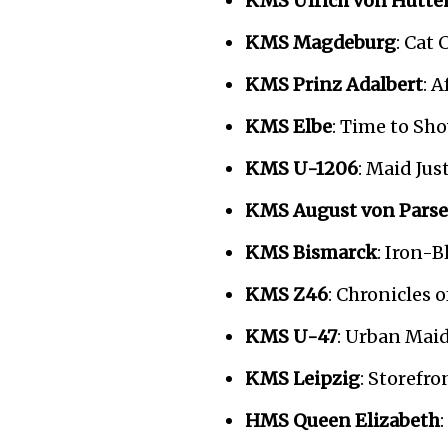
KMS Ulrich von Hutte
KMS Magdeburg
: Cat
KMS Prinz Adalbert
: 
KMS Elbe
: Time to Sh
KMS U-1206
: Maid Jus
KMS August von Parse
KMS Bismarck
: Iron-
KMS Z46
: Chronicles 
KMS U-47
: Urban Mai
KMS Leipzig
: Storefr
HMS Queen Elizabeth