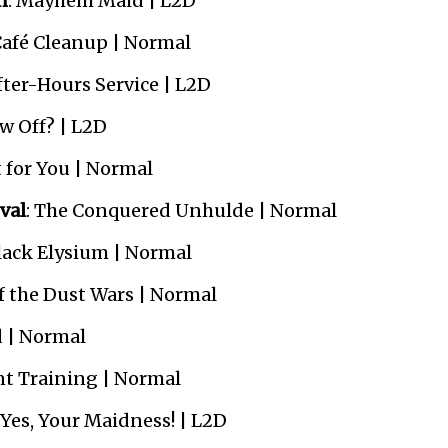
n
: Mayhem Maid | L2D
 Café Cleanup | Normal
After-Hours Service | L2D
ow Off? | L2D
t for You | Normal
val
: The Conquered Unhulde | Normal
Black Elysium | Normal
of the Dust Wars | Normal
d | Normal
ont Training | Normal
: Yes, Your Maidness! | L2D