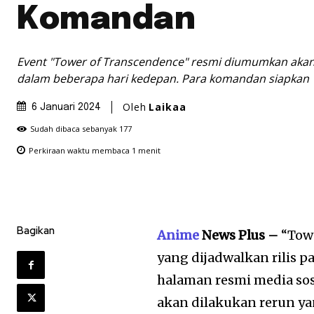
Komandan
Event "Tower of Transcendence" resmi diumumkan aka
dalam beberapa hari kedepan. Para komandan siapkan 
Oleh
Laikaa
6 Januari 2024
Sudah dibaca sebanyak
177
Perkiraan waktu membaca
1
menit
Bagikan
Anime
News Plus –
“Towe
yang dijadwalkan rilis p
halaman resmi media so
akan dilakukan rerun yan