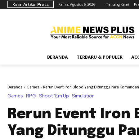
Kirim Artikel Press
Kamis, Agustus 6, 2026
Tentang Kami
Pr
BERANDA
TERBARU & POPULER
AC
Beranda
Games
Rerun Event Iron Blood Yang Ditunggu Para Komandan
Games
RPG
Shoot ‘Em Up
Simulation
Rerun Event Iron 
Yang Ditunggu Pa