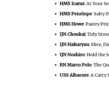
HMS Icarus
: At Your S
HMS Penelope
: Salty
HMS Howe
: Pastry Pr
IJN Choukai
: Tidy Sto
IJN Hakuryuu
: Slice, 
IJN Noshiro
: Hold the 
RN Marco Polo
: The Q
USS Albacore
: A Catty