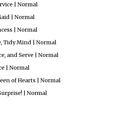
ervice | Normal
 Maid | Normal
incess | Normal
re, Tidy Mind | Normal
Dice, and Serve | Normal
Ice | Normal
ueen of Hearts | Normal
 Surprise! | Normal