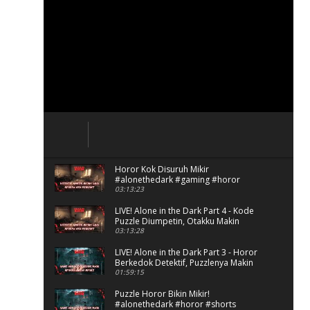
Horor Kok Disuruh Mikir
#alonethedark #gaming #horor
03:13:23
LIVE! Alone in the Dark Part 4 - Kode
Puzzle Diumpetin, Otakku Makin
Kacau!
03:13:28
LIVE! Alone in the Dark Part 3 - Horor
Berkedok Detektif, Puzzlenya Makin
Bikin Mikir?
01:59:15
Puzzle Horor Bikin Mikir!
#alonethedark #horor #shorts