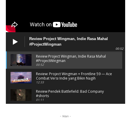
Review Project Wingman, Indie Rasa Mahal
#ProjectWingman
00:52
Review Project Wingman, Indie Rasa Mahal
#ProjectWingman
00:52
Review: Project Wingman + Frontline 59 — Ace
Combat Versi Indie yang Bikin Nagih
12:33
Review Pendek Battlefield: Bad Company
#shorts
01:11
Battlefield: Bad Company Gameplay
Campaign Full Story (No Commentary)
- Iklan -
05:54:50
Review Battlefield: Bad Company - Nostalgia
Hancurin Tembok di Era PS3