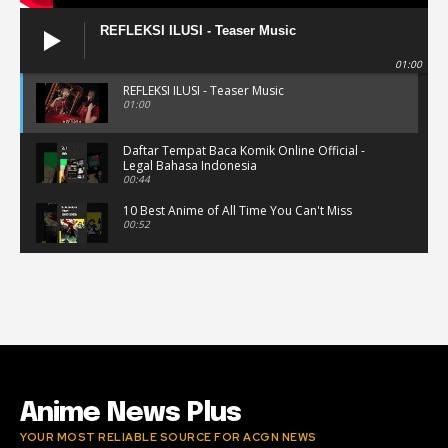
REFLEKSI ILUSI - Teaser Music
01:00
REFLEKSI ILUSI - Teaser Music
01:00
Daftar Tempat Baca Komik Online Official -
Legal Bahasa Indonesia
00:44
10 Best Anime of All Time You Can't Miss
00:52
Musik Video Teaser - Kisah Ini
00:41
Rekomendasi Anime Musiman Fall 2022
02:47
Anime News Plus
YOUR MOST RELIABLE SOURCE FOR ACGN NEWS