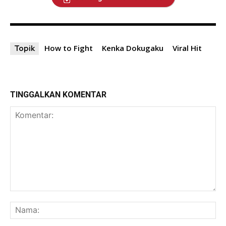
How to Fight
Kenka Dokugaku
Viral Hit
Topik
TINGGALKAN KOMENTAR
Komentar:
Na