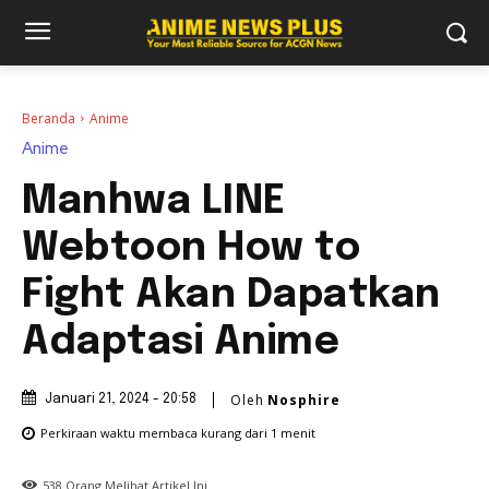
Beranda
Anime
Anime
Manhwa LINE
Webtoon How to
Fight Akan Dapatkan
Adaptasi Anime
Oleh
Nosphire
Januari 21, 2024 - 20:58
Perkiraan waktu membaca
kurang dari 1
menit
538
Orang Melihat Artikel Ini