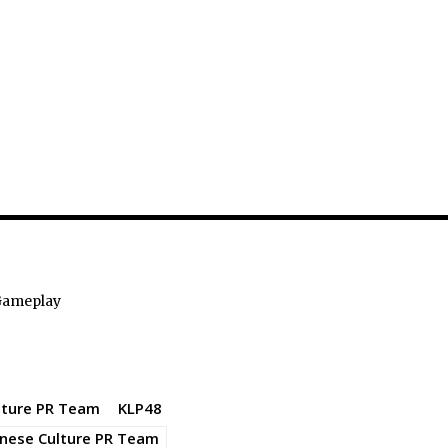
Gameplay
lture PR Team
KLP48
anese Culture PR Team