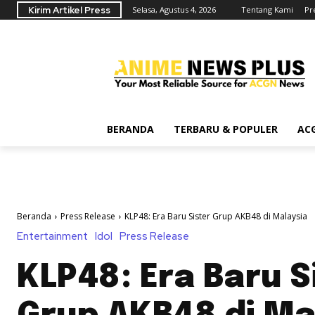
Kirim Artikel Press
Selasa, Agustus 4, 2026
Tentang Kami
Pr
BERANDA
TERBARU & POPULER
AC
Beranda
Press Release
KLP48: Era Baru Sister Grup AKB48 di Malaysia
Entertainment
Idol
Press Release
KLP48: Era Baru S