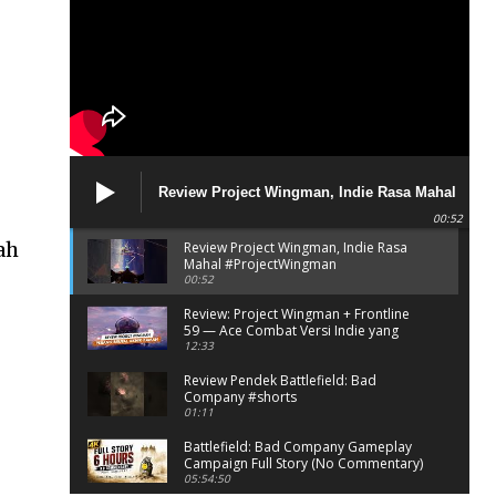
Review Project Wingman, Indie Rasa Mahal
#ProjectWingman
00:52
ah
Review Project Wingman, Indie Rasa
Mahal #ProjectWingman
00:52
Review: Project Wingman + Frontline
i
59 — Ace Combat Versi Indie yang
Bikin Nagih
12:33
Review Pendek Battlefield: Bad
Company #shorts
01:11
Battlefield: Bad Company Gameplay
Campaign Full Story (No Commentary)
05:54:50