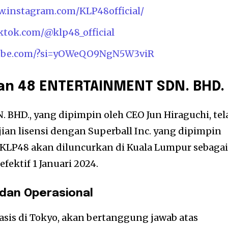
w.instagram.com/KLP48official/
iktok.com/@klp48_official
tube.com/?si=yOWeQO9NgN5W3viR
dan 48 ENTERTAINMENT SDN. BHD.
HD., yang dipimpin oleh CEO Jun Hiraguchi, tel
an lisensi dengan Superball Inc. yang dipimpin
. KLP48 akan diluncurkan di Kuala Lumpur sebaga
efektif 1 Januari 2024.
 dan Operasional
basis di Tokyo, akan bertanggung jawab atas