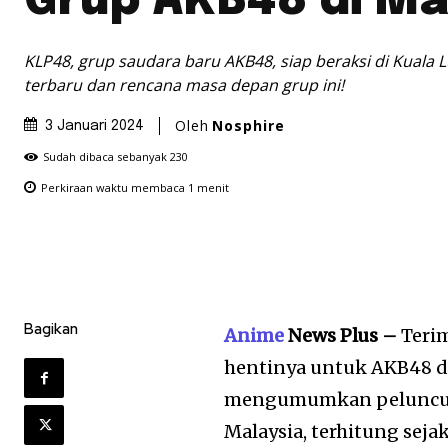
Grup AKB48 di Ma
KLP48, grup saudara baru AKB48, siap beraksi di Kuala 
terbaru dan rencana masa depan grup ini!
Oleh
Nosphire
3 Januari 2024
Sudah dibaca sebanyak
230
Perkiraan waktu membaca
1
menit
Bagikan
Anime
News Plus –
Terim
hentinya untuk AKB48 da
mengumumkan peluncura
Malaysia, terhitung sejak