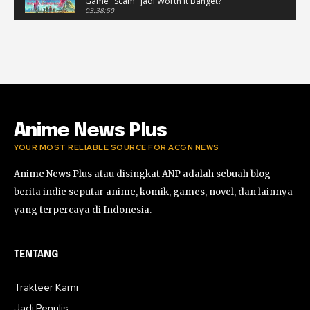
Game "Scam" Jadi Worth It Banget?
03:38:50
LIVE No Man's Sky Part 1 Indonesia | Dari
Game "Scam" Jadi Worth It Banget? (Portrait)
03:38:51
Horor Kok Disuruh Mikir #alonethedark
#gaming #horor
03:13:23
Anime News Plus
YOUR MOST RELIABLE SOURCE FOR ACGN NEWS
Anime News Plus atau disingkat ANP adalah sebuah blog
berita indie seputar anime, komik, games, novel, dan lainnya
yang terpercaya di Indonesia.
TENTANG
Trakteer Kami
Jadi Penulis