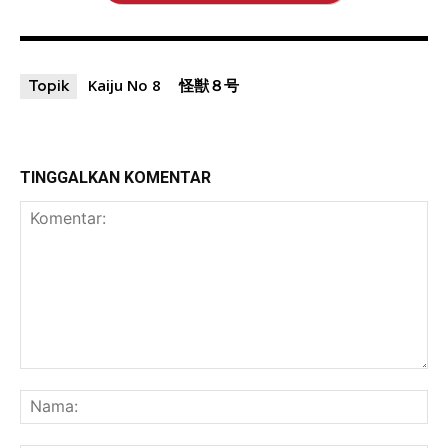
Kaiju No 8
怪獣８号
Topik
TINGGALKAN KOMENTAR
Komentar:
Na