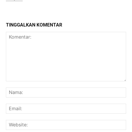
TINGGALKAN KOMENTAR
Komentar:
Na
Ema
Web