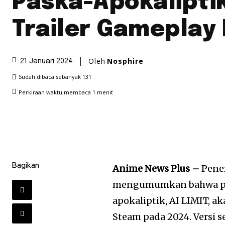
Paska-Apokaliptik
Trailer Gameplay R
Oleh
Nosphire
21 Januari 2024
Sudah dibaca sebanyak
131
Perkiraan waktu membaca
1
menit
Bagikan
Anime News Plus –
Pene
mengumumkan bahwa perm
apokaliptik, AI LIMIT, 
Steam pada 2024. Versi