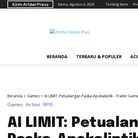
Kirim Artikel Press
Kamis, Agustus 6, 2026
Tentang Kami
Pr
BERANDA
TERBARU & POPULER
AC
Beranda
Games
AI LIMIT: Petualangan Paska-Apokaliptik - Trailer Game
Games
Action
RPG
AI LIMIT: Petuala