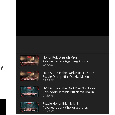
Horor Kok Disuruh Mikir
#alonethedark #gaming #horor
03:13:23
ay
LIVE! Alone in the Dark Part 4 - Kode
Puzzle Diumpetin, Otakku Makin
Kacau!
03:13:28
LIVE! Alone in the Dark Part 3 - Horor
Berkedok Detektif, Puzzlenya Makin
Bikin Mikir?
01:59:15
Puzzle Horor Bikin Mikir!
#alonethedark #horor #shorts
01:59:09