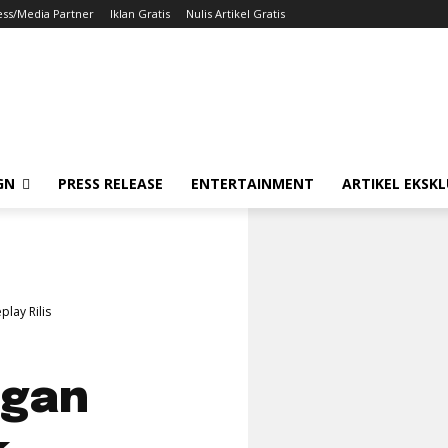
ess/Media Partner
Iklan Gratis
Nulis Artikel Gratis
GN
PRESS RELEASE
ENTERTAINMENT
ARTIKEL EKSKL
play Rilis
ngan